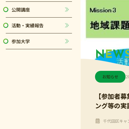
公開講座
活動・実績報告
参加大学
N
E
W
お知らせ
2
【参加者募
ング等の実
千代田区キャ