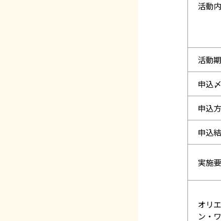
活動
活動
申込
申込
申込
実施
オリ
ン・