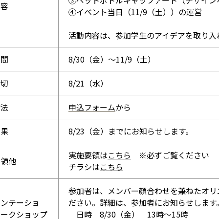
内容
④イベント当日（11/9（土））の運営
活動内容は、参加学生のアイデアを取り入
期間
8/30（金）～11/9（土）
〆切
8/21（水）
方法
申込フォーム
から
結果
8/23（金）までにお知らせします。
実施要領は
こちら
※必ずご覧ください
要領他
チラシは
こちら
参加者は、メンバー顔合わせを兼ねたオリ
エンテーショ
ださい。詳細は、参加者にお知らせします
ワークショップ
日時 8/30（金） 13時～15時