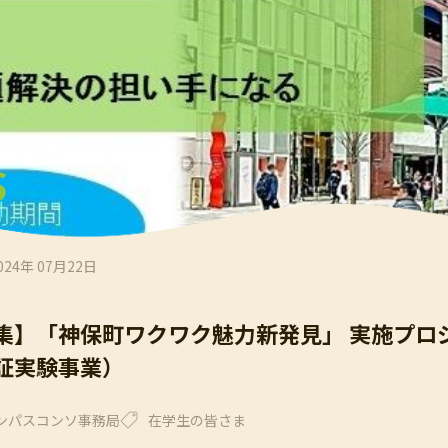
S
024年 07月22日
集】「神保町ワクワク魅力新発見」 実施プロ
証実験事業）
ンパスコンソ事務局
在学生の皆さま