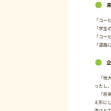
「コー
「学生
「コー
「道路
「他大
ったし
「将来
え形に
流はと