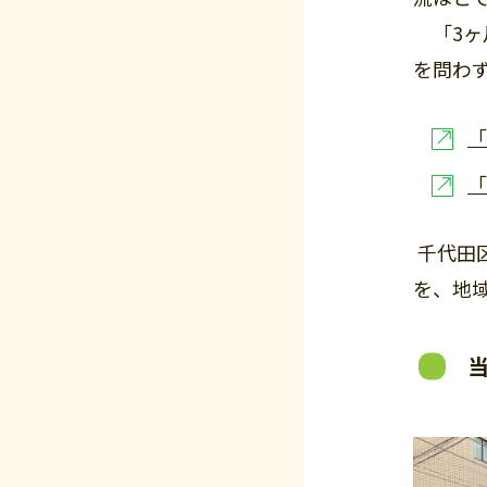
「3ヶ
を問わ
「
「
千代田
を、地