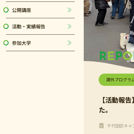
公開講座
活動・実績報告
参加大学
R
E
P
O
課外プログラ
【活動報告
た。
千代田区キャ