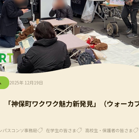
R
T
ム
2025年 12月19日
】「神保町ワクワク魅力新発見」（ウォーカ
ンパスコンソ事務局
在学生の皆さま
高校生・保護者の皆さま