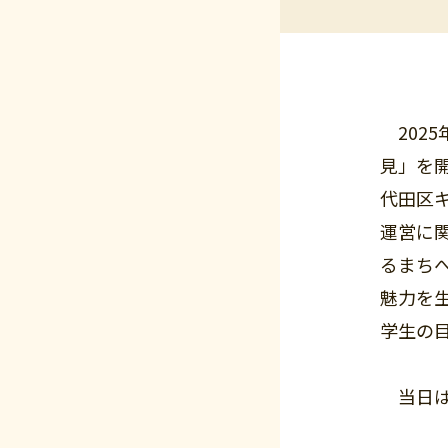
202
見」を
代田区
運営に
るまち
魅力を
学生の
当日は