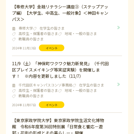
【専修大学】金融リテラシー講座③（ステップアッ
プ編）【大学生、中高生、一般対象】＜神田キャン
パス＞
専修大学
在学生の皆さま
高校生・保護者の皆さま
地域・一般の皆さま
教職員の皆さま
2024年 11月13日
イベント
11/9（土）「神保町ワクワク魅力新発見」（千代田
区プレイスメイキング等実証実験）を開催しま
す！ ※内容を更新しました（11/7）
千代田区キャンパスコンソ事務局
在学生の皆さま
高校生・保護者の皆さま
地域・一般の皆さま
教職員の皆さま
2024年 11月07日
イベント
【東京家政学院大学】東京家政学院生活文化博物
館 令和6年度第36回特別展「日常食と饗応－遊
郭・花街の形成とその暮らしー」開催