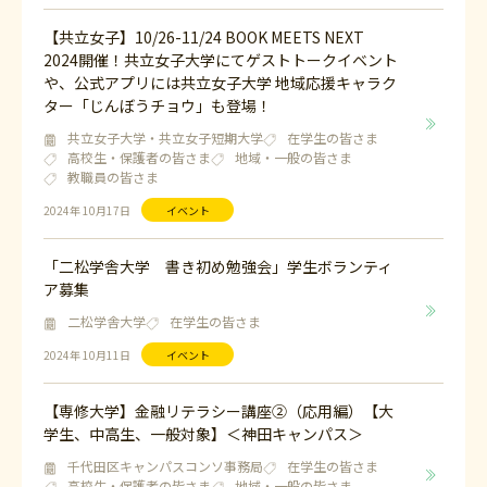
【共立女子】10/26-11/24 BOOK MEETS NEXT
2024開催！共立女子大学にてゲストトークイベント
や、公式アプリには共立女子大学 地域応援キャラク
ター「じんぼうチョウ」も登場！
共立女子大学・共立女子短期大学
在学生の皆さま
高校生・保護者の皆さま
地域・一般の皆さま
教職員の皆さま
2024年 10月17日
イベント
「二松学舎大学 書き初め勉強会」学生ボランティ
ア募集
二松学舎大学
在学生の皆さま
2024年 10月11日
イベント
【専修大学】金融リテラシー講座②（応用編）【大
学生、中高生、一般対象】＜神田キャンパス＞
千代田区キャンパスコンソ事務局
在学生の皆さま
高校生・保護者の皆さま
地域・一般の皆さま