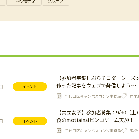
二松学舎大学
法政大学
【参加者募集】ぶらチヨダ シーズ
作った記事をウェブで発信しよう～
3日
イベント
千代田区キャンパスコンソ事務局
在学
【共立女子】参加者募集：9/30（
食のmottainaiビンゴゲーム実施！
1日
イベント
千代田区キャンパスコンソ事務局
高校