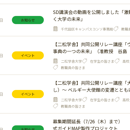
SD講演会の動画を公開しました「
く大学の未来」
4日
お知らせ
千代田区キャンパスコンソ事務局
教職
【二松学舎】共同公開リレー講座「ウ
事典の一つの未来」（准教授 谷島
1日
イベント
二松学舎大学
在学生の皆さま
高校
教職員の皆さま
【二松学舎】共同公開リレー講座「
し）～ ベルギー大使館の変遷ととも
1日
イベント
二松学舎大学
在学生の皆さま
高校
教職員の皆さま
募集期間延長（7/26（木）まで） 
式ガイドMAP製作プロジェクト
0日
お知らせ