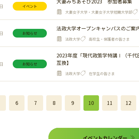
大妻みちあそび2023 参加者募集
8日
イベント
大妻女子大学・大妻女子大学短期大学部
法政大学オープンキャンパスのご案
6日
お知らせ
法政大学
高校生・保護者の皆さま
2023年度「現代政策学特講Ⅰ（千
互換】
1日
お知らせ
法政大学
在学生の皆さま
6
7
8
9
10
11
12
イベントカレンダー