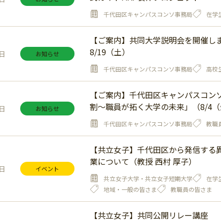
千代田区キャンパスコンソ事務局
在学
【ご案内】共同大学説明会を開催します
8/19（土）
2日
お知らせ
千代田区キャンパスコンソ事務局
高校
【ご案内】千代田区キャンパスコン
割～職員が拓く大学の未来」（8/4
6日
お知らせ
千代田区キャンパスコンソ事務局
教職
【共立女子】千代田区から発信する
業について（教授 西村 厚子）
5日
イベント
共立女子大学・共立女子短期大学
在学
地域・一般の皆さま
教職員の皆さま
【共立女子】共同公開リレー講座 