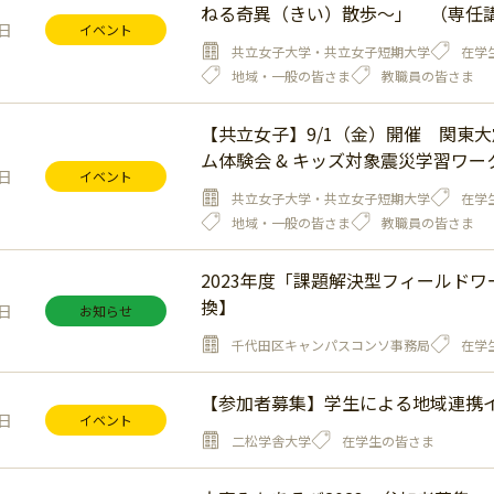
ねる奇異（きい）散歩～」 （専任講
5日
イベント
共立女子大学・共立女子短期大学
在学
地域・一般の皆さま
教職員の皆さま
【共立女子】9/1（金）開催 関東
ム体験会 & キッズ対象震災学習ワ
7日
イベント
共立女子大学・共立女子短期大学
在学
地域・一般の皆さま
教職員の皆さま
2023年度「課題解決型フィールド
換】
0日
お知らせ
千代田区キャンパスコンソ事務局
在学
【参加者募集】学生による地域連携
9日
イベント
二松学舎大学
在学生の皆さま