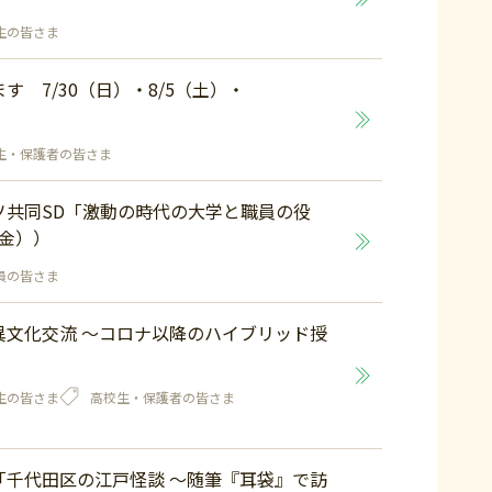
生の皆さま
 7/30（日）・8/5（土）・
生・保護者の皆さま
ソ共同SD「激動の時代の大学と職員の役
（金））
員の皆さま
異文化交流 ～コロナ以降のハイブリッド授
生の皆さま
高校生・保護者の皆さま
「千代田区の江戸怪談 ～随筆『耳袋』で訪