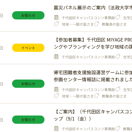
震災パネル展示のご案内（法政大学
1日
お知らせ
千代田区キャンパスコンソ事務局
在学
地域・一般の皆さま
教職員の皆さま
【参加者募集】千代田区 MIYAGE 
ングやブランディングを学び地域の
7日
イベント
千代田区キャンパスコンソ事務局
在学
帰宅困難者支援施設運営ゲームに参
参画センター情報誌に掲載されまし
6日
お知らせ
千代田区キャンパスコンソ事務局
在学
地域・一般の皆さま
教職員の皆さま
【ご案内】（千代田区キャンパスコン
ップ（9/1（金））
8日
お知らせ
千代田区キャンパスコンソ事務局
教職