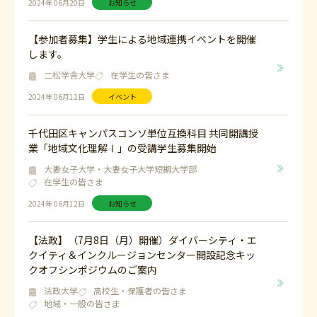
2024年 06月20日
お知らせ
【参加者募集】学生による地域連携イベントを開催
します。
二松学舎大学
在学生の皆さま
2024年 06月12日
イベント
千代田区キャンパスコンソ単位互換科目 共同開講授
業「地域文化理解Ⅰ」の受講学生募集開始
大妻女子大学・大妻女子大学短期大学部
在学生の皆さま
2024年 06月12日
お知らせ
【法政】（7月8日（月）開催）ダイバーシティ・エ
クイティ＆インクルージョンセンター開設記念キッ
クオフシンポジウムのご案内
法政大学
高校生・保護者の皆さま
地域・一般の皆さま