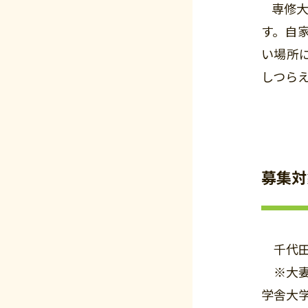
専修大
す。自
い場所に
しつら
募集対
千代田
※大妻
学舎大