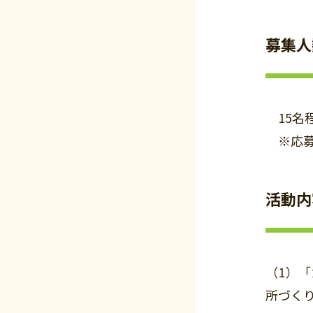
募集人
15名
※応募
活動内
（1）
所づく