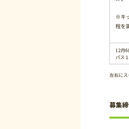
※キ
程を
12月
パス
左右にス
募集締