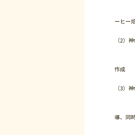
例：周
ーヒー
（2）神
例：千
作成
（3）神
例：上
導、同