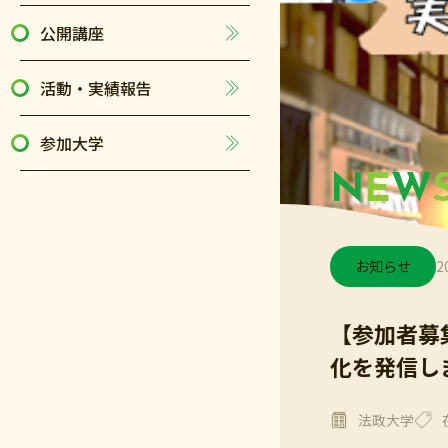
公開講座
活動・実績報告
参加大学
N
E
W
お知らせ
2
【参加者募
化を発信し
法政大学