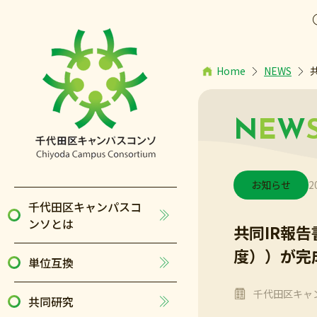
Home
NEWS
N
E
W
お知らせ
2
千代田区キャンパスコ
ンソとは
共同IR報
度））が完
単位互換
千代田区キャ
共同研究