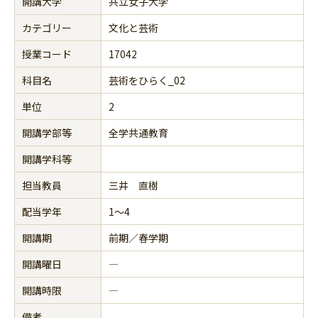
開講大学
共立女子大学
カテゴリー
文化と芸術
授業コード
17042
科目名
芸術をひらく_02
単位
2
開講学部等
全学共通教育
開講学科等
担当教員
三井 直樹
配当学年
1～4
開講期
前期／春学期
開講曜日
―
開講時限
―
備考