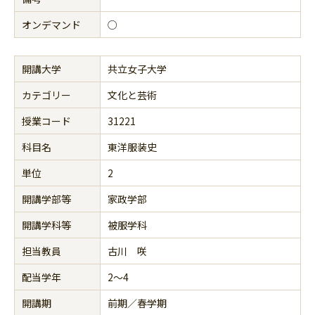
オンデマンド
○
開講大学
共立女子大学
カテゴリー
文化と芸術
授業コード
31221
科目名
東洋服装史
単位
2
開講学部等
家政学部
開講学科等
被服学科
担当教員
古川 咲
配当学年
2～4
開講期
前期／春学期