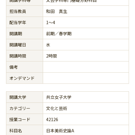
担当教員
和田 真生
配当学年
1～4
開講期
前期／春学期
開講曜日
水
開講時限
2時限
備考
オンデマンド
開講大学
共立女子大学
カテゴリー
文化と芸術
授業コード
42126
科目名
日本美術史論A