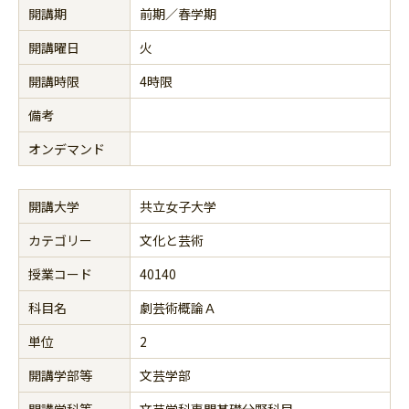
開講期
前期／春学期
開講曜日
火
開講時限
4時限
備考
オンデマンド
開講大学
共立女子大学
カテゴリー
文化と芸術
授業コード
40140
科目名
劇芸術概論Ａ
単位
2
開講学部等
文芸学部
開講学科等
文芸学科専門基礎分野科目