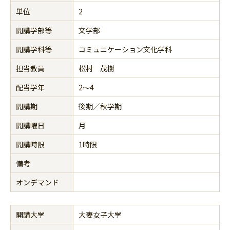
単位
2
開講学部等
文学部
開講学科等
コミュニケーション文化学科
担当教員
松村 茂樹
配当学年
2～4
開講期
後期／秋学期
開講曜日
月
開講時限
1時限
備考
オンデマンド
開講大学
大妻女子大学