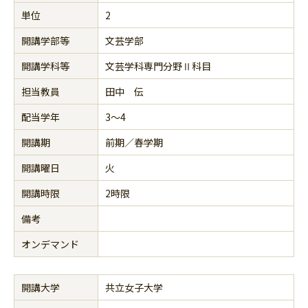
単位
2
開講学部等
文芸学部
開講学科等
文芸学科専門分野Ⅱ科目
担当教員
田中 伝
配当学年
3～4
開講期
前期／春学期
開講曜日
火
開講時限
2時限
備考
オンデマンド
開講大学
共立女子大学