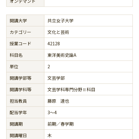
オンデマンド
開講大学
共立女子大学
カテゴリー
文化と芸術
授業コード
42128
科目名
東洋美術史論A
単位
2
開講学部等
文芸学部
開講学科等
文芸学科専門分野Ⅱ科目
担当教員
藤原 達也
配当学年
3～4
開講期
前期／春学期
開講曜日
木