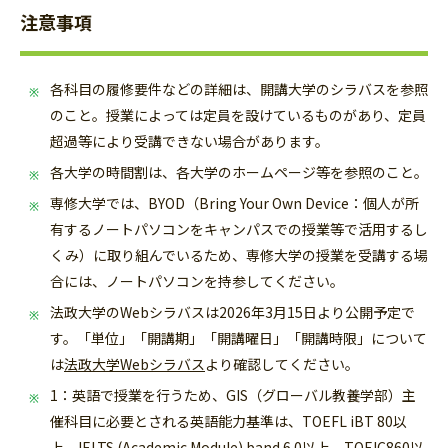
注意事項
各科目の履修要件などの詳細は、開講大学のシラバスを参照
のこと。授業によっては定員を設けているものがあり、定員
超過等により受講できない場合があります。
各大学の時間割は、各大学のホームページ等を参照のこと。
専修大学では、BYOD（Bring Your Own Device：個人が所
有するノートパソコンをキャンパスでの授業等で活用するし
くみ）に取り組んでいるため、専修大学の授業を受講する場
合には、ノートパソコンを持参してください。
法政大学のWebシラバスは2026年3月15日より公開予定で
す。「
単位」「開講期」「開講曜日」「開講時限」について
は
法政大学Webシラバス
より確認してください。
1：英語で授業を行うため、GIS（グローバル教養学部）主
催科目に必要とされる英語能力基準は、TOEFL iBT 80以
上、IELTS (Academic Module) band 6.0以上、TOEIC860以