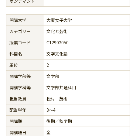
オンデマンド
開講大学
大妻女子大学
カテゴリー
文化と芸術
授業コード
C12902050
科目名
文字文化論
単位
2
開講学部等
文学部
開講学科等
文学部共通科目
担当教員
松村 茂樹
配当学年
3～4
開講期
後期／秋学期
開講曜日
金