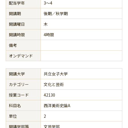
配当学年
3～4
開講期
後期／秋学期
開講曜日
木
開講時限
4時限
備考
オンデマンド
開講大学
共立女子大学
カテゴリー
文化と芸術
授業コード
42130
科目名
西洋美術史論A
単位
2
開講学部等
文芸学部