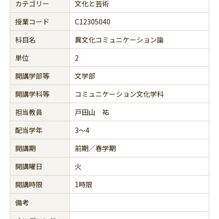
カテゴリー
文化と芸術
授業コード
C12305040
科目名
異文化コミュニケーション論
単位
2
開講学部等
文学部
開講学科等
コミュニケーション文化学科
担当教員
戸田山 祐
配当学年
3～4
開講期
前期／春学期
開講曜日
火
開講時限
1時限
備考