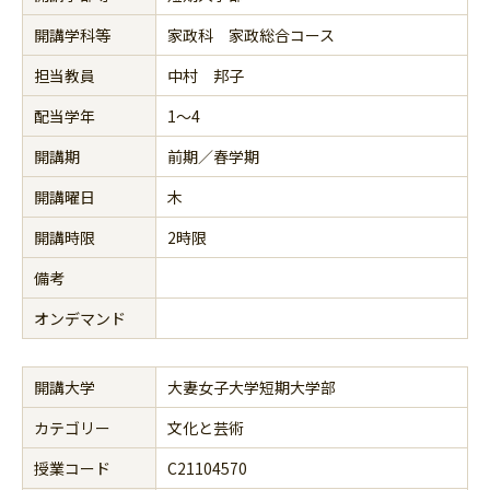
開講学科等
家政科 家政総合コース
担当教員
中村 邦子
配当学年
1～4
開講期
前期／春学期
開講曜日
木
開講時限
2時限
備考
オンデマンド
開講大学
大妻女子大学短期大学部
カテゴリー
文化と芸術
授業コード
C21104570