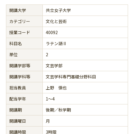
開講大学
共立女子大学
カテゴリー
文化と芸術
授業コード
40092
科目名
ラテン語 II
単位
2
開講学部等
文芸学部
開講学科等
文芸学科専門基礎分野科目
担当教員
上野 愼也
配当学年
1～4
開講期
後期／秋学期
開講曜日
月
開講時限
3時限