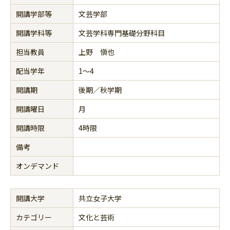
開講学部等
文芸学部
開講学科等
文芸学科専門基礎分野科目
担当教員
上野 愼也
配当学年
1～4
開講期
後期／秋学期
開講曜日
月
開講時限
4時限
備考
オンデマンド
開講大学
共立女子大学
カテゴリー
文化と芸術