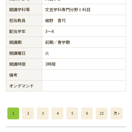
開講学科等
文芸学科専門分野Ⅱ科目
担当教員
細野 喜代
配当学年
3～4
開講期
前期／春学期
開講曜日
火
開講時限
3時限
備考
オンデマンド
1
2
3
4
5
6
22
次 »