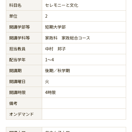
科目名
セレモニーと文化
単位
2
開講学部等
短期大学部
開講学科等
家政科 家政総合コース
担当教員
中村 邦子
配当学年
1～4
開講期
後期／秋学期
開講曜日
火
開講時限
4時限
備考
オンデマンド