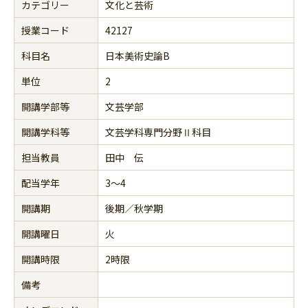
カテゴリー
文化と芸術
授業コード
42127
科目名
日本美術史論B
単位
2
開講学部等
文芸学部
開講学科等
文芸学科専門分野Ⅱ科目
担当教員
田中 伝
配当学年
3～4
開講期
後期／秋学期
開講曜日
火
開講時限
2時限
備考