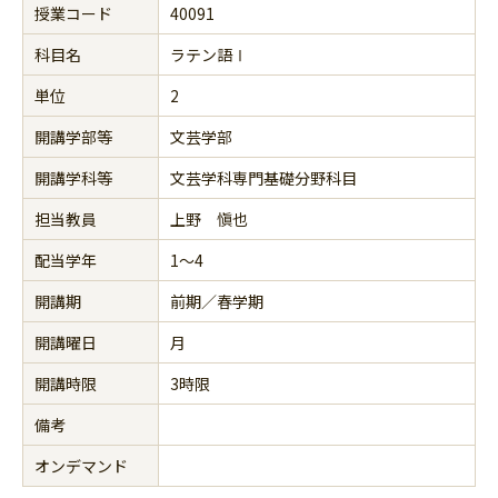
授業コード
40091
科目名
ラテン語Ⅰ
単位
2
開講学部等
文芸学部
開講学科等
文芸学科専門基礎分野科目
担当教員
上野 愼也
配当学年
1～4
開講期
前期／春学期
開講曜日
月
開講時限
3時限
備考
オンデマンド