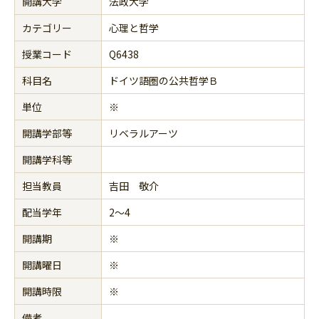
開講大学
法政大学
カテゴリー
心理と哲学
授業コード
Q6438
科目名
ドイツ語圏の公共哲学Ｂ
単位
※
開講学部等
リベラルアーツ
開講学科等
担当教員
吉田 敬介
配当学年
2～4
開講期
※
開講曜日
※
開講時限
※
備考