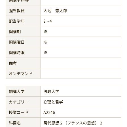
担当教員
大池 惣太郎
配当学年
2～4
開講期
※
開講曜日
※
開講時限
※
備考
オンデマンド
開講大学
法政大学
カテゴリー
心理と哲学
授業コード
A2246
科目名
現代思想２（フランスの思想）２