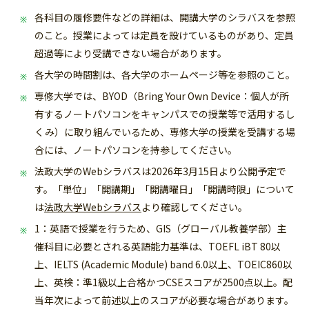
各科目の履修要件などの詳細は、開講大学のシラバスを参照
のこと。授業によっては定員を設けているものがあり、定員
超過等により受講できない場合があります。
各大学の時間割は、各大学のホームページ等を参照のこと。
専修大学では、BYOD（Bring Your Own Device：個人が所
有するノートパソコンをキャンパスでの授業等で活用するし
くみ）に取り組んでいるため、専修大学の授業を受講する場
合には、ノートパソコンを持参してください。
法政大学のWebシラバスは2026年3月15日より公開予定で
す。「
単位」「開講期」「開講曜日」「開講時限」について
は
法政大学Webシラバス
より確認してください。
1：英語で授業を行うため、GIS（グローバル教養学部）主
催科目に必要とされる英語能力基準は、TOEFL iBT 80以
上、IELTS (Academic Module) band 6.0以上、TOEIC860以
上、英検：準1級以上合格かつCSEスコアが2500点以上。配
当年次によって前述以上のスコアが必要な場合があります。