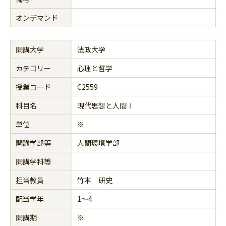
オンデマンド
開講大学
法政大学
カテゴリー
心理と哲学
授業コード
C2559
科目名
現代思想と人間Ⅰ
単位
※
開講学部等
人間環境学部
開講学科等
担当教員
竹本 研史
配当学年
1～4
開講期
※