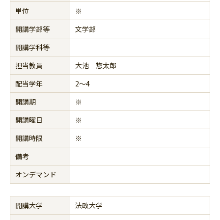
単位
※
開講学部等
文学部
開講学科等
担当教員
大池 惣太郎
配当学年
2～4
開講期
※
開講曜日
※
開講時限
※
備考
オンデマンド
開講大学
法政大学