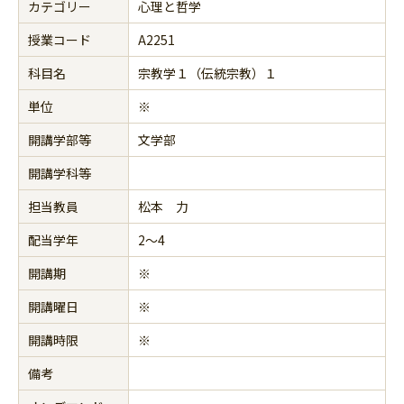
カテゴリー
心理と哲学
授業コード
A2251
科目名
宗教学１（伝統宗教）１
単位
※
開講学部等
文学部
開講学科等
担当教員
松本 力
配当学年
2～4
開講期
※
開講曜日
※
開講時限
※
備考