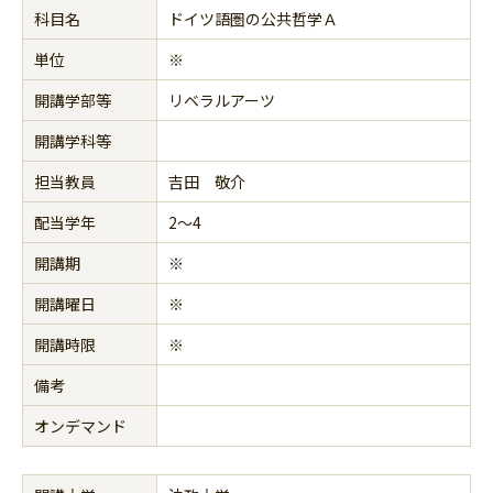
科目名
ドイツ語圏の公共哲学Ａ
単位
※
開講学部等
リベラルアーツ
開講学科等
担当教員
吉田 敬介
配当学年
2～4
開講期
※
開講曜日
※
開講時限
※
備考
オンデマンド