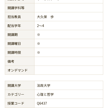
開講学科等
担当教員
大久保 歩
配当学年
2～4
開講期
※
開講曜日
※
開講時限
※
備考
オンデマンド
開講大学
法政大学
カテゴリー
心理と哲学
授業コード
Q6437