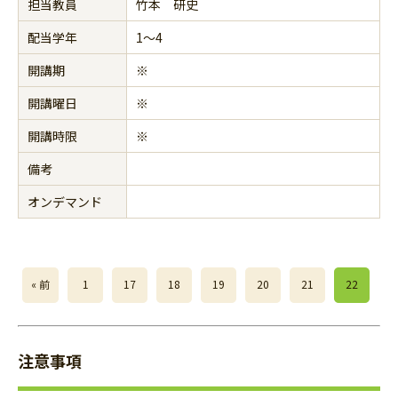
担当教員
竹本 研史
配当学年
1～4
開講期
※
開講曜日
※
開講時限
※
備考
オンデマンド
« 前
1
17
18
19
20
21
22
注意事項