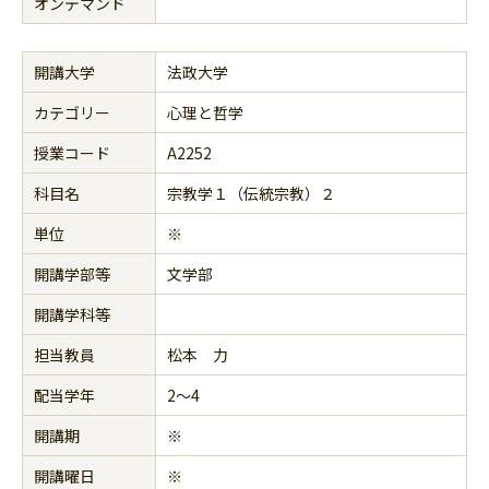
オンデマンド
開講大学
法政大学
カテゴリー
心理と哲学
授業コード
A2252
科目名
宗教学１（伝統宗教）２
単位
※
開講学部等
文学部
開講学科等
担当教員
松本 力
配当学年
2～4
開講期
※
開講曜日
※