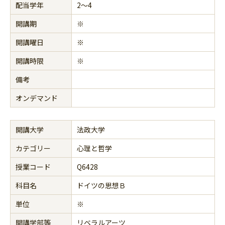
配当学年
2～4
開講期
※
開講曜日
※
開講時限
※
備考
オンデマンド
開講大学
法政大学
カテゴリー
心理と哲学
授業コード
Q6428
科目名
ドイツの思想Ｂ
単位
※
開講学部等
リベラルアーツ