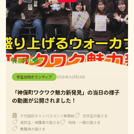
R
E
P
O
R
T
学生合同ボランティア
2026年 02月03日
「神保町ワクワク魅力新発見」の当日の様子
の動画が公開されました！
千代田区キャンパスコンソ事務局
在学生の皆さま
高校生・保護者の皆さま
地域・一般の皆さま
教職員の皆さま