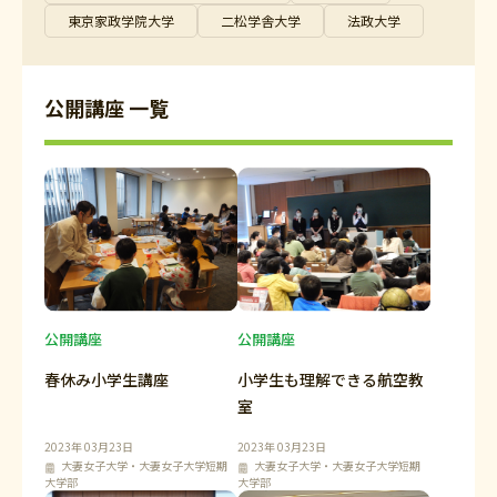
東京家政学院大学
二松学舎大学
法政大学
公開講座 一覧
公開講座
公開講座
春休み小学生講座
小学生も理解できる航空教
室
2023年 03月23日
2023年 03月23日
大妻女子大学・大妻女子大学短期
大妻女子大学・大妻女子大学短期
大学部
大学部