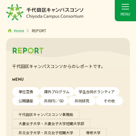
Home
REPORT
R
E
P
O
R
T
千代田区キャンパスコンソからのレポートです。
MENU
単位互換
課外プログラム
学生合同ボランティア
公開講座
共同FD／SD
共同研究
その他
千代田区キャンパスコンソ事務局
大妻女子大学・大妻女子大学短期大学部
共立女子大学・共立女子短期大学
専修大学