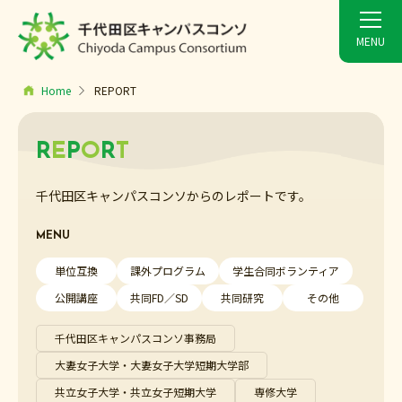
Home
REPORT
R
E
P
O
R
T
千代田区キャンパスコンソからのレポートです。
MENU
単位互換
課外プログラム
学生合同ボランティア
公開講座
共同FD／SD
共同研究
その他
千代田区キャンパスコンソ事務局
大妻女子大学・大妻女子大学短期大学部
共立女子大学・共立女子短期大学
専修大学