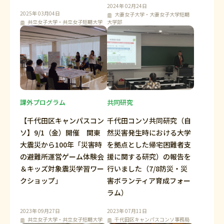
2024年 02月24日
2025年 03月04日
大妻女子大学・大妻女子大学短期
共立女子大学・共立女子短期大学
大学部
課外プログラム
共同研究
【千代田区キャンパスコン
千代田コンソ共同研究（自
ソ】9/1（金）開催 関東
然災害発生時における大学
大震災から100年「災害時
を拠点とした帰宅困難者支
の避難所運営ゲーム体験会
援に関する研究）の報告を
＆キッズ対象震災学習ワー
行いました（7/8防災・災
クショップ」
害ボランティア育成フォー
ラム）
2023年 09月27日
2023年 07月11日
共立女子大学・共立女子短期大学
千代田区キャンパスコンソ事務局