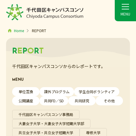
Home
REPORT
R
E
P
O
R
T
千代田区キャンパスコンソからのレポートです。
MENU
単位互換
課外プログラム
学生合同ボランティア
公開講座
共同FD／SD
共同研究
その他
千代田区キャンパスコンソ事務局
大妻女子大学・大妻女子大学短期大学部
共立女子大学・共立女子短期大学
専修大学