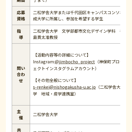
期間
了まで）
応募
二松学舎大学または千代田区キャンパスコンソ構
資格
成大学に所属し、参加を希望する学生
指
二松学舎大学 文学部都市文化デザイン学科 谷
導
島貫太准教授
【活動内容等の詳細について】
Instagram:
@jimbocho_project
（神保町プロジ
問い
ェクトインスタグラムアカウント）
合わ
【その他全般について】
せ
s-renkei@nishogakusha-u.ac.jp
（二松学舎大
学 地域・産学連携室）
主
二松学舎大学
催
共