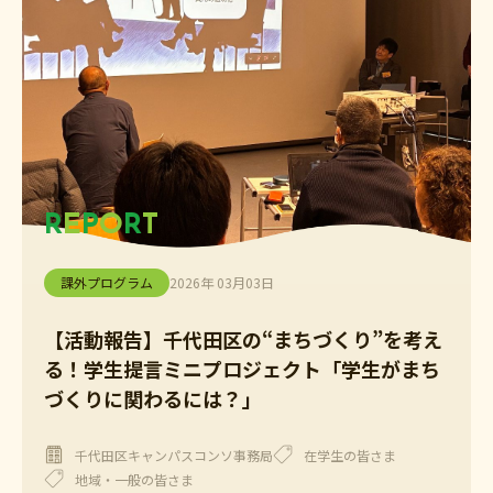
R
E
P
O
R
T
課外プログラム
2026年 03月03日
【活動報告】千代田区の“まちづくり”を考え
る！学生提言ミニプロジェクト「学生がまち
づくりに関わるには？」
千代田区キャンパスコンソ事務局
在学生の皆さま
地域・一般の皆さま