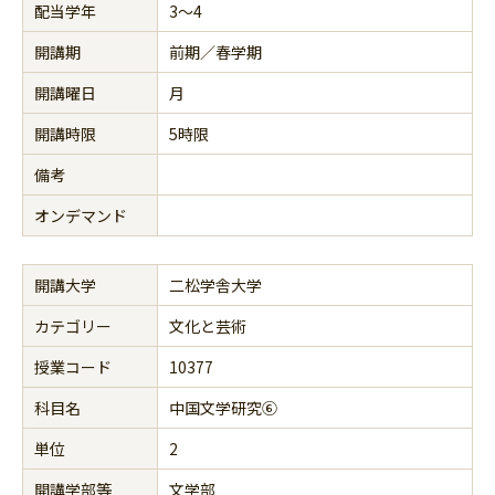
配当学年
3～4
開講期
前期／春学期
開講曜日
月
開講時限
5時限
備考
オンデマンド
開講大学
二松学舎大学
カテゴリー
文化と芸術
授業コード
10377
科目名
中国文学研究⑥
単位
2
開講学部等
文学部