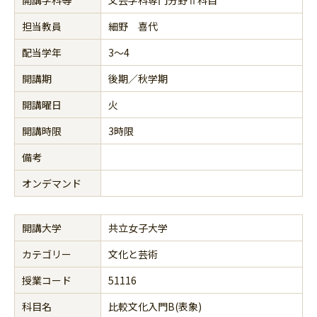
担当教員
細野 喜代
配当学年
3～4
開講期
後期／秋学期
開講曜日
火
開講時限
3時限
備考
オンデマンド
開講大学
共立女子大学
カテゴリー
文化と芸術
授業コード
51116
科目名
比較文化入門B(表象)