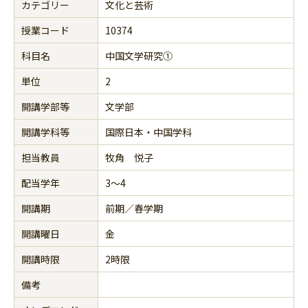
カテゴリー
文化と芸術
授業コード
10374
科目名
中国文学研究①
単位
2
開講学部等
文学部
開講学科等
国際日本・中国学科
担当教員
牧角 悦子
配当学年
3～4
開講期
前期／春学期
開講曜日
金
開講時限
2時限
備考