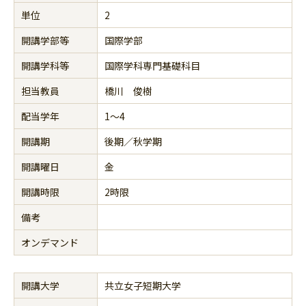
単位
2
開講学部等
国際学部
開講学科等
国際学科専門基礎科目
担当教員
橋川 俊樹
配当学年
1～4
開講期
後期／秋学期
開講曜日
金
開講時限
2時限
備考
オンデマンド
開講大学
共立女子短期大学