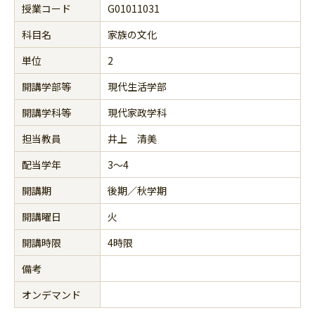
授業コード
G01011031
科目名
家族の文化
単位
2
開講学部等
現代生活学部
開講学科等
現代家政学科
担当教員
井上 清美
配当学年
3～4
開講期
後期／秋学期
開講曜日
火
開講時限
4時限
備考
オンデマンド