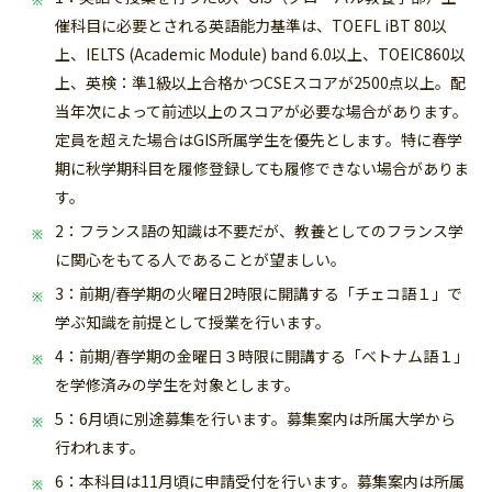
催科目に必要とされる英語能力基準は、TOEFL iBT 80以
上、IELTS (Academic Module) band 6.0以上、TOEIC860以
上、英検：準1級以上合格かつCSEスコアが2500点以上。配
当年次によって前述以上のスコアが必要な場合があります。
定員を超えた場合はGIS所属学生を優先とします。特に春学
期に秋学期科目を履修登録しても履修できない場合がありま
す。
2：フランス語の知識は不要だが、教養としてのフランス学
に関心をもてる人であることが望ましい。
3：前期/春学期の火曜日2時限に開講する「チェコ語１」で
学ぶ知識を前提として授業を行います。
4：前期/春学期の金曜日３時限に開講する「ベトナム語１」
を学修済みの学生を対象とします。
5：6月頃に別途募集を行います。募集案内は所属大学から
行われます。
6：本科目は11月頃に申請受付を行います。
募集案内は所属