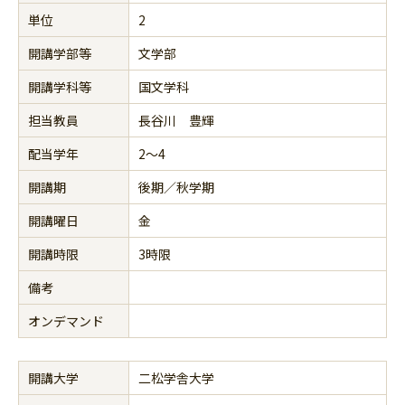
単位
2
開講学部等
文学部
開講学科等
国文学科
担当教員
長谷川 豊輝
配当学年
2～4
開講期
後期／秋学期
開講曜日
金
開講時限
3時限
備考
オンデマンド
開講大学
二松学舎大学