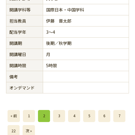
開講学科等
国際日本・中国学科
担当教員
伊藤 晋太郎
配当学年
3～4
開講期
後期／秋学期
開講曜日
月
開講時限
5時限
備考
オンデマンド
« 前
1
2
3
4
5
6
7
22
次 »