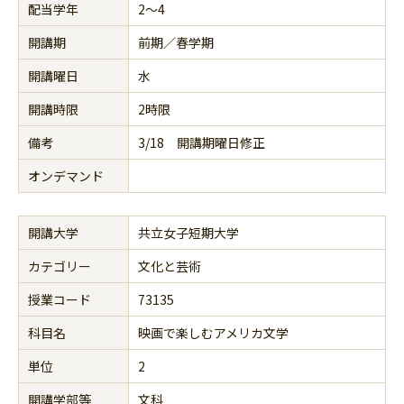
配当学年
2～4
開講期
前期／春学期
開講曜日
水
開講時限
2時限
備考
3/18 開講期曜日修正
オンデマンド
開講大学
共立女子短期大学
カテゴリー
文化と芸術
授業コード
73135
科目名
映画で楽しむアメリカ文学
単位
2
開講学部等
文科