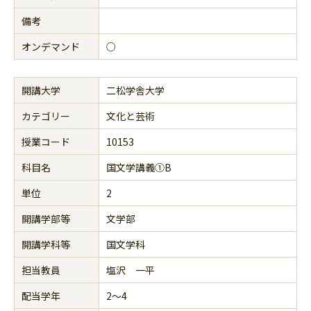
備考
オンデマンド
○
開講大学
二松学舎大学
カテゴリー
文化と芸術
授業コード
10153
科目名
国文学講義①B
単位
2
開講学部等
文学部
開講学科等
国文学科
担当教員
塩沢 一平
配当学年
2～4