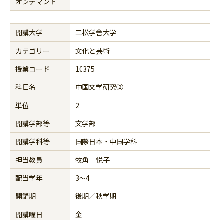
オンデマンド
開講大学
二松学舎大学
カテゴリー
文化と芸術
授業コード
10375
科目名
中国文学研究②
単位
2
開講学部等
文学部
開講学科等
国際日本・中国学科
担当教員
牧角 悦子
配当学年
3～4
開講期
後期／秋学期
開講曜日
金