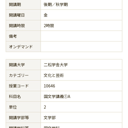
開講期
後期／秋学期
開講曜日
金
開講時限
2時限
備考
オンデマンド
開講大学
二松学舎大学
カテゴリー
文化と芸術
授業コード
10646
科目名
国文学講義①A
単位
2
開講学部等
文学部
開講学科等
国文学科