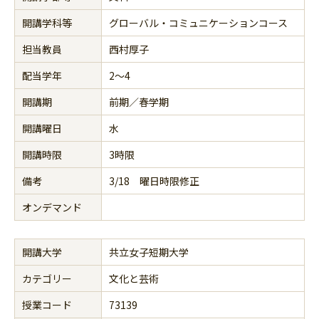
開講学科等
グローバル・コミュニケーションコース
担当教員
西村厚子
配当学年
2～4
開講期
前期／春学期
開講曜日
水
開講時限
3時限
備考
3/18 曜日時限修正
オンデマンド
開講大学
共立女子短期大学
カテゴリー
文化と芸術
授業コード
73139