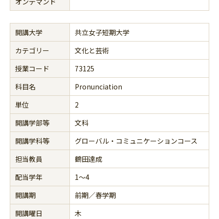
オンデマンド
開講大学
共立女子短期大学
カテゴリー
文化と芸術
授業コード
73125
科目名
Pronunciation
単位
2
開講学部等
文科
開講学科等
グローバル・コミュニケーションコース
担当教員
鶴田達成
配当学年
1～4
開講期
前期／春学期
開講曜日
木