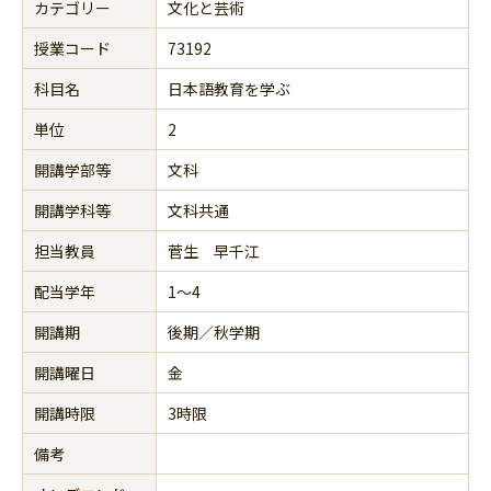
カテゴリー
文化と芸術
授業コード
73192
科目名
日本語教育を学ぶ
単位
2
開講学部等
文科
開講学科等
文科共通
担当教員
菅生 早千江
配当学年
1～4
開講期
後期／秋学期
開講曜日
金
開講時限
3時限
備考