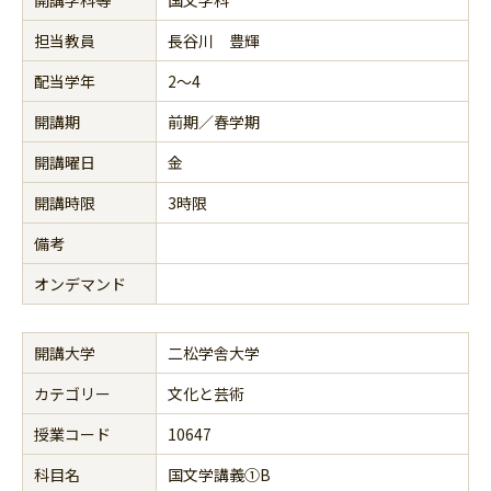
担当教員
長谷川 豊輝
配当学年
2～4
開講期
前期／春学期
開講曜日
金
開講時限
3時限
備考
オンデマンド
開講大学
二松学舎大学
カテゴリー
文化と芸術
授業コード
10647
科目名
国文学講義①B