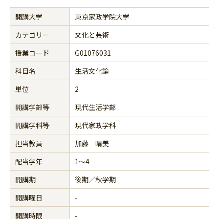
開講大学
東京家政学院大学
カテゴリー
文化と芸術
授業コード
G01076031
科目名
生活文化論
単位
2
開講学部等
現代生活学部
開講学科等
現代家政学科
担当教員
加藤 晴美
配当学年
1～4
開講期
後期／秋学期
開講曜日
-
開講時限
-