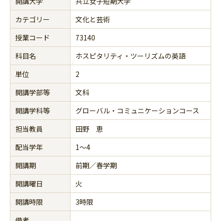
開講大学
共立女子短期大学
カテゴリー
文化と芸術
授業コード
73140
科目名
ホスピタリティ・ツーリズムの英語
単位
2
開講学部等
文科
開講学科等
グローバル・コミュニケーションコース
担当教員
田野 恵
配当学年
1～4
開講期
前期／春学期
開講曜日
火
開講時限
3時限
備考