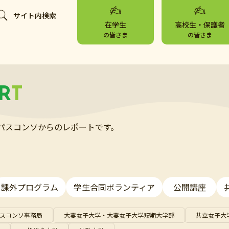
サイト内検索
在学生
高校生・保護者
の皆さま
の皆さま
R
T
パスコンソからのレポートです。
課外プログラム
学生合同ボランティア
公開講座
スコンソ事務局
大妻女子大学・大妻女子大学短期大学部
共立女子大