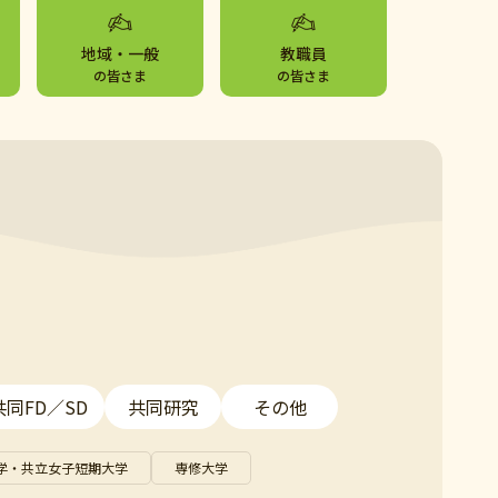
地域・一般
教職員
の皆さま
の皆さま
共同FD／SD
共同研究
その他
学・共立女子短期大学
専修大学