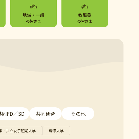
地域・一般
教職員
の皆さま
の皆さま
共同FD／SD
共同研究
その他
学・共立女子短期大学
専修大学