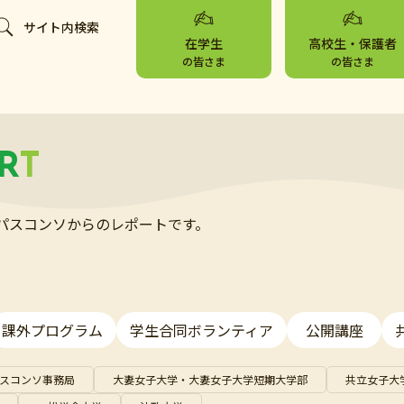
サイト内検索
在学生
高校生・保護者
の皆さま
の皆さま
R
T
パスコンソからのレポートです。
課外プログラム
学生合同ボランティア
公開講座
スコンソ事務局
大妻女子大学・大妻女子大学短期大学部
共立女子大