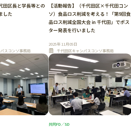
代田区長と学長等との
【活動報告】（千代田区×千代田コン
ました
ソ）食品ロス削減を考える！「第9回食
品ロス削減全国大会 in 千代田」でポス
ター発表を行いました
2025年 11月05日
ンパスコンソ事務局
千代田区キャンパスコンソ事務局
共同FD／SD