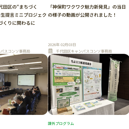
代田区の“まちづく
「神保町ワクワク魅力新発見」の当日
学生提言ミニプロジェク
の様子の動画が公開されました！
づくりに関わるに
2026年 02月03日
ンパスコンソ事務局
千代田区キャンパスコンソ事務局
課外プログラム